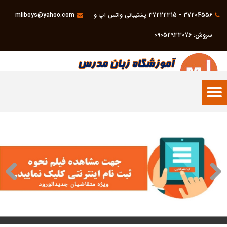
37204556 - 37222315 پشتیبانی واتس اپ و
mliboys@yahoo.com
سروش: 09052933076
09052933076