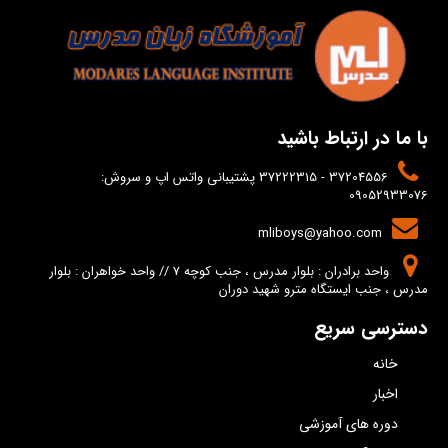
با ما در ارتباط باشید
37204556 - 37222315 پشتیبانی واتس اپ و سروش:
09052933076
mliboys@yahoo.com
واحد برادران : بلوار مدرس ، جنب کوچه 7 // واحد خواهران : بلوار
مدرس ، جنب ایستگاه مترو شهید دوران
دسترسی سریع
خانه
اخبار
دوره های آموزشی